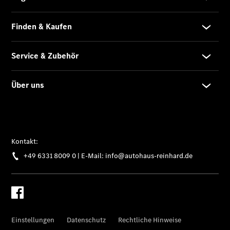
Übersicht
Neuwagenangebote
Übersicht
Transporter
Highlights
Leasing
Privatkunden
Leasing
Gewerbekunden
Finanzierung
Privatkunden
Finanzierung
Gewerbekunden
Mercedes-
Benz