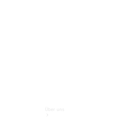
Pannen- &
Schadenhilfe
Service für
Reisemobile
Teile &
Zubehör
Rückrufe &
Umrüstungen
Über uns