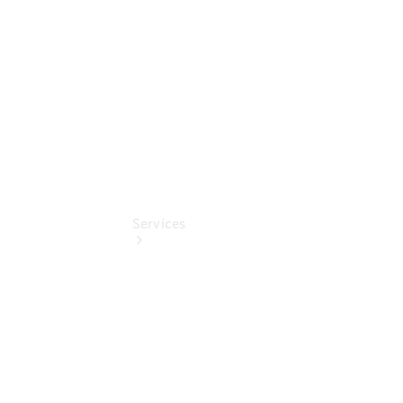
Digitale
Extras
Services
Übersicht
Finanzdienste