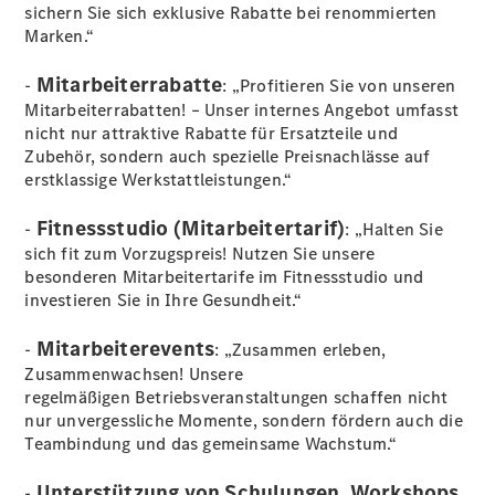
sichern Sie sich exklusive Rabatte bei renommierten
EQS
Marken.“
Limousine -
elektrisch
Mitarbeiterrabatte
-
: „Profitieren Sie von unseren
C-Klasse
Mitarbeiterrabatten! – Unser internes Angebot umfasst
Limousine
nicht nur attraktive Rabatte für Ersatzteile und
C-Klasse
Zubehör, sondern auch spezielle Preisnachlässe auf
Limousine -
erstklassige Werkstattleistungen.“
elektrisch
E-Klasse
Fitnessstudio (Mitarbeitertarif)
Limousine
-
: „Halten Sie
S-Klasse
sich fit zum Vorzugspreis! Nutzen Sie unsere
Limousine
besonderen Mitarbeitertarife im Fitnessstudio und
S-Klasse
investieren Sie in Ihre Gesundheit.“
Lang
Mercedes-
Mitarbeiterevents
-
: „Zusammen erleben,
Maybach S-
Zusammenwachsen! Unsere
Klasse
regelmäßigen Betriebsveranstaltungen schaffen nicht
SUVs
nur unvergessliche Momente, sondern fördern auch die
Teambindung und das gemeinsame Wachstum.“
Unterstützung von Schulungen, Workshops,
-