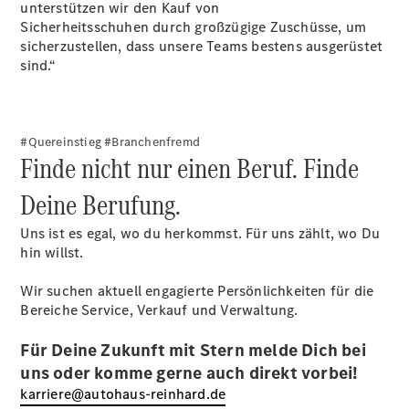
unterstützen wir den Kauf von
Der neue
Sicherheitsschuhen durch großzügige Zuschüsse, um
GLB –
sicherzustellen, dass unsere Teams bestens ausgerüstet
elektrisch
sind.“
Der neue
GLC SUV –
elektrisch
GLC SUV
#Quereinstieg #Branchenfremd
GLC Coupé
Finde nicht nur einen Beruf. Finde
GLE SUV
GLE Coupé
Deine Berufung.
GLS
Mercedes-
Uns ist es egal, wo du herkommst. Für uns zählt, wo Du
Maybach
hin willst.
GLS
G-Klasse
Wir suchen aktuell engagierte Persönlichkeiten für die
T-Modelle
Bereiche Service, Verkauf und Verwaltung.
/ Kombis
Für Deine Zukunft mit Stern melde Dich bei
uns oder komme gerne auch direkt vorbei!
karriere@autohaus-reinhard.de