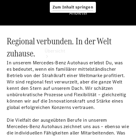
Zum Inhalt springen
Anbieter
Regional verbunden. In der Welt
Anbieter
zuhause.
Übersicht
In unserem Mercedes-Benz Autohaus erlebst Du, was
es bedeutet, wenn ein familiärer mittelständischer
Betrieb von der Strahlkraft einer Weltmarke profitiert.
Wir sind regional fest verwurzelt, aber die ganze Welt
kennt den Stern auf unserem Dach. Wir schätzen
unbürokratische Prozesse und Flexibilität – gleichzeitig
Startseite
können wir auf die Innovationskraft und Stärke eines
Ansprechpartner
global erfolgreichen Konzerns vertrauen.
finden
Beratung
Die Vielfalt der ausgeübten Berufe in unserem
vereinbaren
Mercedes-Benz Autohaus zeichnet uns aus – ebenso wie
Servicetermin
die individuellen Fähigkeiten aller Mitarbeitenden. Was