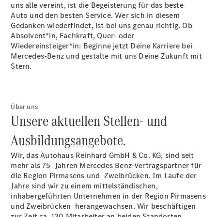
vereinbaren
uns alle vereint, ist die Begeisterung für das beste
Probefahrt
Auto und den besten Service. Wer sich in diesem
vereinbaren
Gedanken wiederfindet, ist bei uns genau richtig. Ob
Konfigurator
Absolvent*in, Fachkraft, Quer- oder
Modellübersicht
Wiedereinsteiger*in: Beginne jetzt Deine Karriere bei
Mercedes-Benz und gestalte mit uns Deine Zukunft mit
Stern.
Über uns
Unsere aktuellen Stellen- und
Ausbildungsangebote.
Kaufen
Wir, das Autohaus Reinhard GmbH & Co. KG, sind seit
mehr als 75 Jahren Mercedes Benz-Vertragspartner für
die Region Pirmasens und Zweibrücken. Im Laufe der
Jahre sind wir zu einem mittelständischen,
inhabergeführten Unternehmen in der Region Pirmasens
und Zweibrücken herangewachsen. Wir beschäftigen
zur Zeit ca. 130 Mitarbeiter an beiden Standorten.