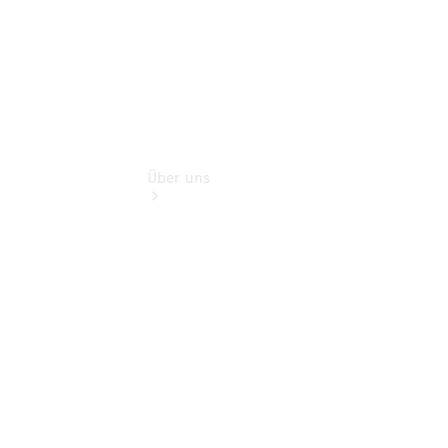
Über uns
Übersicht
Karriere
beim
Autohaus
Reinhard