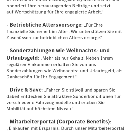
Kurzfristig
honoriert Ihre herausragenden Beiträge und setzt
verfügbare
auf Wertschätzung für Ihre engagierte Arbeit.“
Angebote
V-Klasse
Betriebliche Altersvorsorge
-
: „Für Ihre
V-Klasse
finanzielle Sicherheit im Alter: Wir unterstützen Sie mit
Marco Polo
Zuschüssen zur betrieblichen Altersvorsorge.“
Limousinen
Sonderzahlungen wie Weihnachts- und
-
Urlaubsgeld
: „Mehr als nur Gehalt! Neben Ihrem
regulären Einkommen erhalten Sie von uns
Sonderzahlungen wie Weihnachts- und Urlaubsgeld, als
Dankeschön für Ihr Engagement.“
Der
elektrische
Drive & Save
-
: „Fahren Sie stilvoll und sparen Sie
CLA mit EQ-
dabei! Entdecken Sie attraktive Sonderkonditionen für
Technologie
verschiedene Fahrzeugmodelle und erleben Sie
Der neue
Mobilität auf höchstem Niveau.“
CLA
EQE
Mitarbeiterportal (Corporate Benefits)
-
:
Limousine -
„Einkaufen mit Ersparnis! Durch unser Mitarbeiterportal
elektrisch