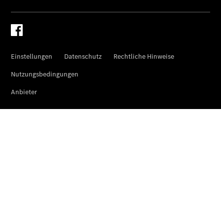
Coupé
Mercedes-
AMG GT 4-
Türer
Coupé
Cabriolets
&
Roadster
CLE
Cabriolet
Mercedes-
AMG SL