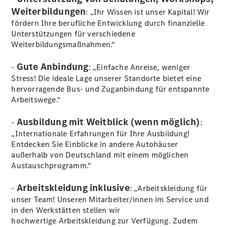
Weiterbildungen
: „Ihr Wissen ist unser Kapital! Wir
fördern Ihre berufliche Entwicklung durch finanzielle
Unterstützungen für verschiedene
Der neue
Weiterbildungsmaßnahmen.“
GLA
Der neue
Gute Anbindung
-
elektrische
: „Einfache Anreise, weniger
GLA
Stress! Die ideale Lage unserer Standorte bietet eine
EQA –
hervorragende Bus- und Zuganbindung für entspannte
elektrisch
Arbeitswege.“
EQE SUV –
elektrisch
Ausbildung mit Weitblick (wenn möglich)
-
:
EQS SUV –
„Internationale Erfahrungen für Ihre Ausbildung!
elektrisch
Entdecken Sie Einblicke in andere Autohäuser
G-Klasse –
außerhalb von Deutschland mit einem möglichen
elektrisch
Austauschprogramm.“
Mercedes-
Maybach
Arbeitskleidung inklusive
-
: „Arbeitskleidung für
EQS SUV –
unser Team! Unseren Mitarbeiter/innen im Service und
elektrisch
in den Werkstätten stellen wir
Der neue
hochwertige Arbeitskleidung zur Verfügung. Zudem
GLB