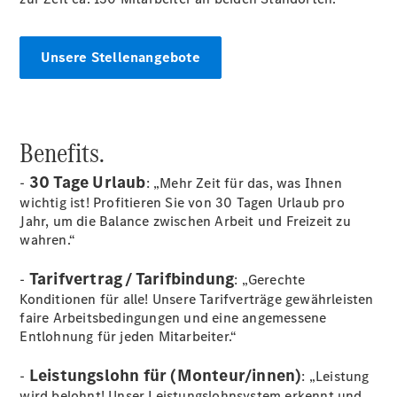
Übersicht
140 Jahre
Innovation
Unsere Stellenangebote
Mercedes-
Benz
Store
Neuwagenangebote
Benefits.
30 Tage Urlaub
-
: „Mehr Zeit für das, was Ihnen
wichtig ist! Profitieren Sie von 30 Tagen Urlaub pro
Jahr, um die Balance zwischen Arbeit und Freizeit zu
wahren.“
Leasing
Privatkunden
Tarifvertrag / Tarifbindung
-
: „Gerechte
Leasing
Konditionen für alle! Unsere Tarifverträge gewährleisten
Gewerbekunden
faire Arbeitsbedingungen und eine angemessene
Finanzierung
Entlohnung für jeden Mitarbeiter.“
Privatkunden
Finanzierung
Leistungslohn für (Monteur/innen)
-
: „Leistung
Gewerbekunden
wird belohnt! Unser Leistungslohnsystem erkennt und