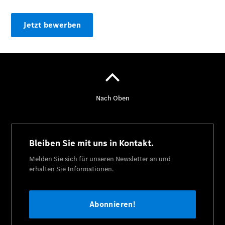
Jetzt bewerben
Der
brandneue
CLA
Shooting
Brake
Der
elektrische
CLA
Shooting
Brake
CLA
Shooting
Brake
C-Klasse T-
Modell
E-Klasse T-