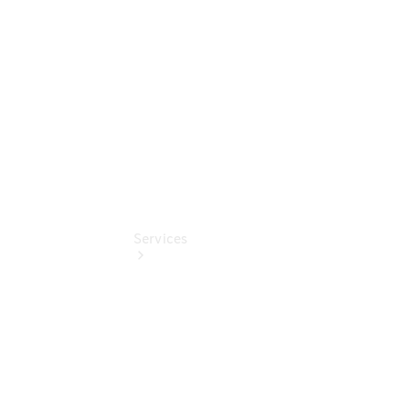
Benz
Online
Store
Services
Übersicht
Serviceangebote