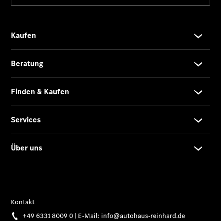
Modell
Kompaktwagen
A-Klasse
Kompaktlimousine
B-Klasse
Coupés
CLA Coupé
CLE Coupé
Mercedes-
AMG GT