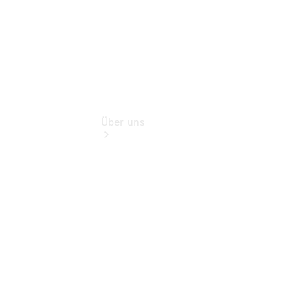
Über uns
Übersicht
Karriere
beim
Autohaus
Reinhard