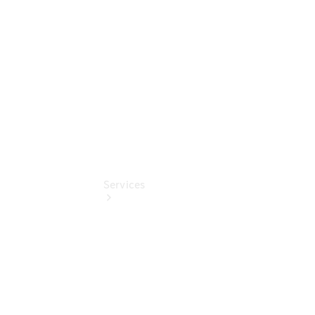
Benz
Online
Store
Services
Übersicht
Serviceangebote