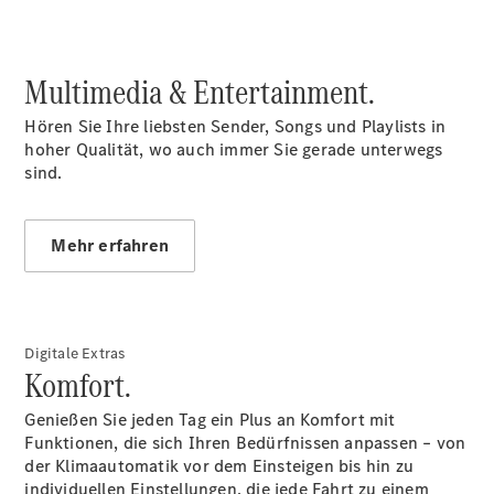
Kurzfristig
verfügbare
Angebote
V-Klasse
Multimedia & Entertainment.
V-Klasse
Marco Polo
Hören Sie Ihre liebsten Sender, Songs und Playlists in
Limousinen
hoher Qualität, wo auch immer Sie gerade unterwegs
sind.
Mehr erfahren
Der
elektrische
CLA mit EQ-
Digitale Extras
Technologie
Komfort.
Der neue
CLA
Genießen Sie jeden Tag ein Plus an Komfort mit
EQE
Funktionen, die sich Ihren Bedürfnissen anpassen – von
Limousine -
der Klimaautomatik vor dem Einsteigen bis hin zu
elektrisch
individuellen Einstellungen, die jede Fahrt zu einem