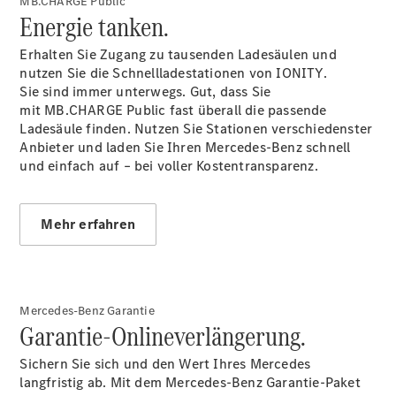
MB.CHARGE Public
Energie tanken.
Der neue
GLB –
Erhalten Sie Zugang zu tausenden Ladesäulen und
elektrisch
nutzen Sie die Schnellladestationen von IONITY.
Der neue
Sie sind immer unterwegs. Gut, dass Sie
GLC SUV –
mit MB.CHARGE Public fast überall die passende
elektrisch
Ladesäule finden. Nutzen Sie Stationen verschiedenster
GLC SUV
Anbieter und laden Sie Ihren Mercedes-Benz schnell
GLC Coupé
und einfach auf – bei voller
Kostentransparenz.
GLE SUV
GLE Coupé
GLS
Mercedes-
Mehr erfahren
Maybach
GLS
G-Klasse
T-Modelle
Mercedes-Benz Garantie
/ Kombis
Garantie-Onlineverlängerung.
Sichern Sie sich und den Wert Ihres Mercedes
langfristig ab. Mit dem Mercedes-Benz Garantie-Paket