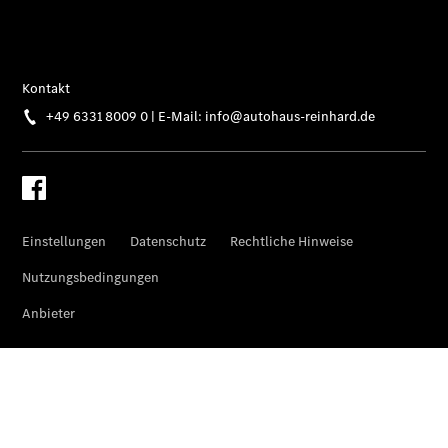
Coupé
Mercedes-
AMG GT 4-
Türer
Coupé
Cabriolets
&
Roadster
CLE
Cabriolet
Mercedes-
AMG SL