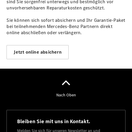
sind Sie sorgenfrei unterwegs und bestmöglich vor
unvorhersehbaren Reparaturkosten geschützt.
Sie können sich sofort absichern und Ihr Garantie-Paket
bei teilnehmenden Mercedes-Benz Partnern direkt
online abschließen oder verlängern.
Der
brandneue
CLA
Jetzt online absichern
Shooting
Brake
Der
elektrische
CLA
Shooting
Brake
CLA
Shooting
Brake
C-Klasse T-
Modell
E-Klasse T-