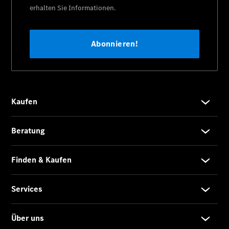
Modell
Kompaktwagen
A-Klasse
Kompaktlimousine
B-Klasse
Coupés
CLA Coupé
CLE Coupé
Mercedes-
AMG GT