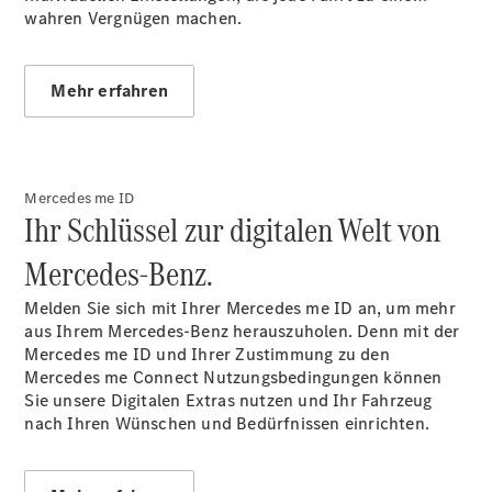
EQS
wahren Vergnügen machen.
Limousine -
elektrisch
C-Klasse
Mehr erfahren
Limousine
C-Klasse
Limousine -
elektrisch
Mercedes me ID
E-Klasse
Ihr Schlüssel zur digitalen Welt von
Limousine
S-Klasse
Mercedes‑Benz.
Limousine
S-Klasse
Melden Sie sich mit Ihrer Mercedes me
ID an
, um mehr
Lang
aus Ihrem Mercedes-Benz herauszuholen. Denn mit der
Mercedes-
Mercedes me ID und Ihrer Zustimmung zu den
Maybach S-
Mercedes me Connect Nutzungsbedingungen können
Klasse
Sie unsere Digitalen Extras nutzen und Ihr Fahrzeug
SUVs
nach Ihren Wünschen und Bedürfnissen einrichten.