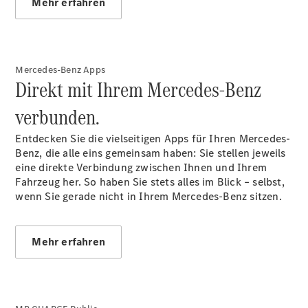
Mehr erfahren
Der neue
GLA
Mercedes-Benz Apps
Der neue
Direkt mit Ihrem Mercedes-Benz
elektrische
GLA
verbunden.
EQA –
elektrisch
Entdecken Sie die vielseitigen Apps für Ihren Mercedes-
EQE SUV –
Benz, die alle eins gemeinsam haben: Sie stellen jeweils
elektrisch
eine direkte Verbindung zwischen Ihnen und Ihrem
EQS SUV –
Fahrzeug her. So haben Sie stets alles im Blick – selbst,
elektrisch
wenn Sie gerade nicht in Ihrem Mercedes-Benz sitzen.
G-Klasse –
elektrisch
Mercedes-
Mehr erfahren
Maybach
EQS SUV –
elektrisch
Der neue
GLB