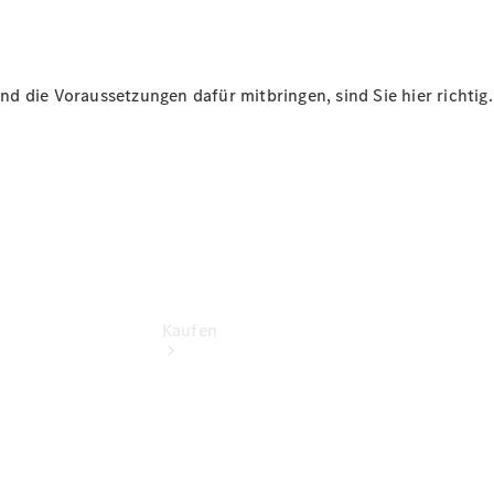
vereinbaren
Probefahrt
vereinbaren
Konfigurator
d die Voraussetzungen dafür mitbringen, sind Sie hier richtig.
Modellübersicht
Kaufen