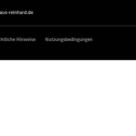
EQS
Limousine -
elektrisch
C-Klasse
Limousine
C-Klasse
Limousine -
elektrisch
E-Klasse
Limousine
S-Klasse
Limousine
S-Klasse
Lang
Mercedes-
Maybach S-
Klasse
SUVs