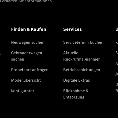
Kurzfristig
verfügbare
Angebote
V-Klasse
V-Klasse
Marco Polo
Limousinen
Der
elektrische
CLA mit EQ-
Technologie
Der neue
CLA
EQE
Limousine -
elektrisch