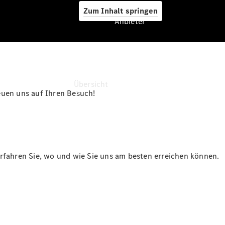
Zum Inhalt springen
Anbieter
Anbieter
Übersicht
euen uns auf Ihren Besuch!
erfahren Sie, wo und wie Sie uns am besten erreichen können.
Startseite
Ansprechpartner
finden
Beratung
vereinbaren
Servicetermin